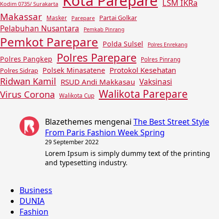
Kota Parepare
LSM IKRa
Kodim 0735/ Surakarta
Makassar
Partai Golkar
Masker
Parepare
Pelabuhan Nusantara
Pemkab Pinrang
Pemkot Parepare
Polda Sulsel
Polres Enrekang
Polres Parepare
Polres Pangkep
Polres Pinrang
Protokol Kesehatan
Polsek Minasatene
Polres Sidrap
Ridwan Kamil
Vaksinasi
RSUD Andi Makkasau
Walikota Parepare
Virus Corona
Walikota Cup
Blazethemes
mengenai
The Best Street Style
From Paris Fashion Week Spring
29 September 2022
Lorem Ipsum is simply dummy text of the printing
and typesetting industry.
Business
DUNIA
Fashion