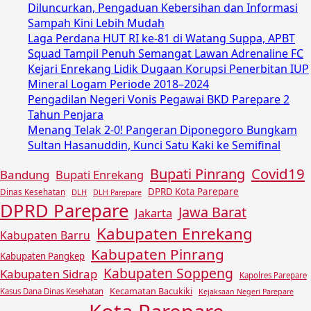
Diluncurkan, Pengaduan Kebersihan dan Informasi
Sampah Kini Lebih Mudah
Laga Perdana HUT RI ke-81 di Watang Suppa, APBT
Squad Tampil Penuh Semangat Lawan Adrenaline FC
Kejari Enrekang Lidik Dugaan Korupsi Penerbitan IUP
Mineral Logam Periode 2018–2024
Pengadilan Negeri Vonis Pegawai BKD Parepare 2
Tahun Penjara
Menang Telak 2-0! Pangeran Diponegoro Bungkam
Sultan Hasanuddin, Kunci Satu Kaki ke Semifinal
Covid19
Bupati Pinrang
Bandung
Bupati Enrekang
DPRD Kota Parepare
Dinas Kesehatan
DLH
DLH Parepare
DPRD Parepare
Jawa Barat
Jakarta
Kabupaten Enrekang
Kabupaten Barru
Kabupaten Pinrang
Kabupaten Pangkep
Kabupaten Soppeng
Kabupaten Sidrap
Kapolres Parepare
Kecamatan Bacukiki
Kasus Dana Dinas Kesehatan
Kejaksaan Negeri Parepare