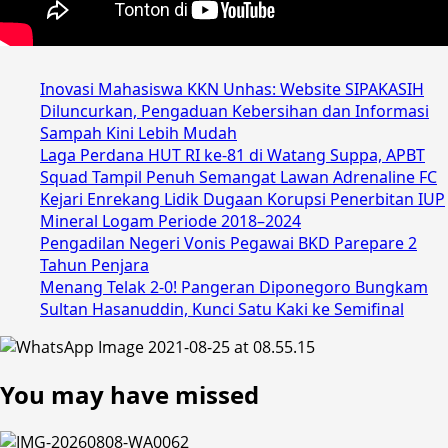
Inovasi Mahasiswa KKN Unhas: Website SIPAKASIH
Diluncurkan, Pengaduan Kebersihan dan Informasi
Sampah Kini Lebih Mudah
Laga Perdana HUT RI ke-81 di Watang Suppa, APBT
Squad Tampil Penuh Semangat Lawan Adrenaline FC
Kejari Enrekang Lidik Dugaan Korupsi Penerbitan IUP
Mineral Logam Periode 2018–2024
Pengadilan Negeri Vonis Pegawai BKD Parepare 2
Tahun Penjara
Menang Telak 2-0! Pangeran Diponegoro Bungkam
Sultan Hasanuddin, Kunci Satu Kaki ke Semifinal
You may have missed