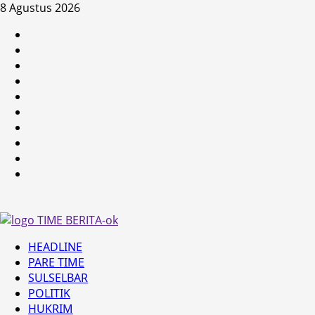
Skip
8 Agustus 2026
to
HEADLINE
content
PARE
TIME
SULSELBAR
POLITIK
HUKRIM
NASIONAL
PENKES
SPORTAINMENT
DUNIA
MEDSOS
Primary
HEADLINE
Menu
PARE TIME
SULSELBAR
POLITIK
HUKRIM