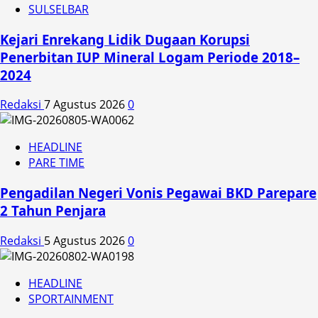
SULSELBAR
Kejari Enrekang Lidik Dugaan Korupsi
Penerbitan IUP Mineral Logam Periode 2018–
2024
Redaksi
7 Agustus 2026
0
HEADLINE
PARE TIME
Pengadilan Negeri Vonis Pegawai BKD Parepare
2 Tahun Penjara
Redaksi
5 Agustus 2026
0
HEADLINE
SPORTAINMENT