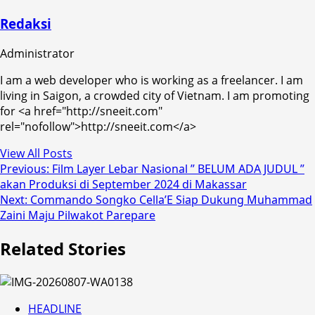
Redaksi
Administrator
I am a web developer who is working as a freelancer. I am
living in Saigon, a crowded city of Vietnam. I am promoting
for <a href="http://sneeit.com"
rel="nofollow">http://sneeit.com</a>
View All Posts
Post
Previous:
Film Layer Lebar Nasional ” BELUM ADA JUDUL ”
akan Produksi di September 2024 di Makassar
navigation
Next:
Commando Songko Cella’E Siap Dukung Muhammad
Zaini Maju Pilwakot Parepare
Related Stories
HEADLINE