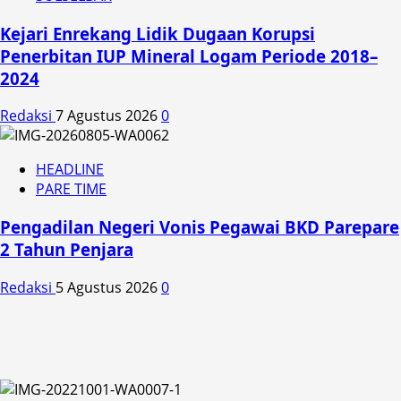
Kejari Enrekang Lidik Dugaan Korupsi
Penerbitan IUP Mineral Logam Periode 2018–
2024
Redaksi
7 Agustus 2026
0
HEADLINE
PARE TIME
Pengadilan Negeri Vonis Pegawai BKD Parepare
2 Tahun Penjara
Redaksi
5 Agustus 2026
0