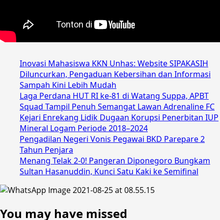
Inovasi Mahasiswa KKN Unhas: Website SIPAKASIH
Diluncurkan, Pengaduan Kebersihan dan Informasi
Sampah Kini Lebih Mudah
Laga Perdana HUT RI ke-81 di Watang Suppa, APBT
Squad Tampil Penuh Semangat Lawan Adrenaline FC
Kejari Enrekang Lidik Dugaan Korupsi Penerbitan IUP
Mineral Logam Periode 2018–2024
Pengadilan Negeri Vonis Pegawai BKD Parepare 2
Tahun Penjara
Menang Telak 2-0! Pangeran Diponegoro Bungkam
Sultan Hasanuddin, Kunci Satu Kaki ke Semifinal
You may have missed