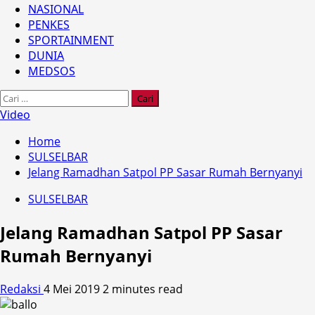
NASIONAL
PENKES
SPORTAINMENT
DUNIA
MEDSOS
Cari
untuk:
Video
Home
SULSELBAR
Jelang Ramadhan Satpol PP Sasar Rumah Bernyanyi
SULSELBAR
Jelang Ramadhan Satpol PP Sasar
Rumah Bernyanyi
Redaksi
4 Mei 2019
2 minutes read