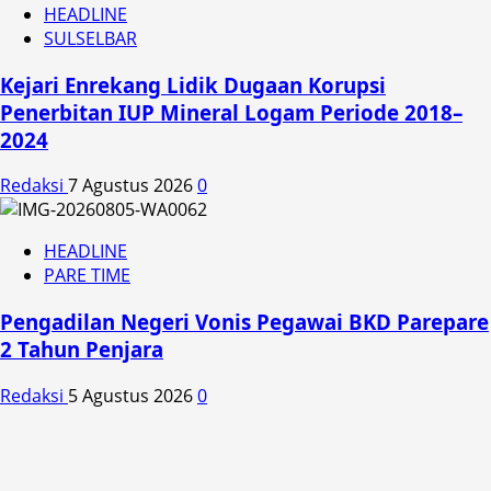
HEADLINE
SULSELBAR
Kejari Enrekang Lidik Dugaan Korupsi
Penerbitan IUP Mineral Logam Periode 2018–
2024
Redaksi
7 Agustus 2026
0
HEADLINE
PARE TIME
Pengadilan Negeri Vonis Pegawai BKD Parepare
2 Tahun Penjara
Redaksi
5 Agustus 2026
0