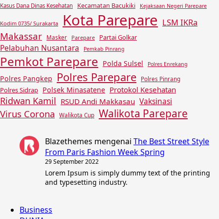
Kecamatan Bacukiki
Kasus Dana Dinas Kesehatan
Kejaksaan Negeri Parepare
Kota Parepare
LSM IKRa
Kodim 0735/ Surakarta
Makassar
Partai Golkar
Masker
Parepare
Pelabuhan Nusantara
Pemkab Pinrang
Pemkot Parepare
Polda Sulsel
Polres Enrekang
Polres Parepare
Polres Pangkep
Polres Pinrang
Protokol Kesehatan
Polsek Minasatene
Polres Sidrap
Ridwan Kamil
Vaksinasi
RSUD Andi Makkasau
Walikota Parepare
Virus Corona
Walikota Cup
Blazethemes
mengenai
The Best Street Style
From Paris Fashion Week Spring
29 September 2022
Lorem Ipsum is simply dummy text of the printing
and typesetting industry.
Business