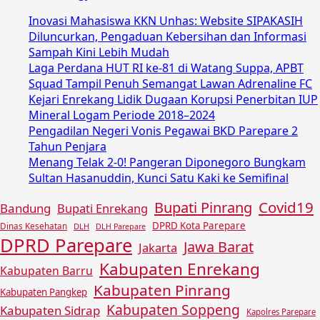
Inovasi Mahasiswa KKN Unhas: Website SIPAKASIH
Diluncurkan, Pengaduan Kebersihan dan Informasi
Sampah Kini Lebih Mudah
Laga Perdana HUT RI ke-81 di Watang Suppa, APBT
Squad Tampil Penuh Semangat Lawan Adrenaline FC
Kejari Enrekang Lidik Dugaan Korupsi Penerbitan IUP
Mineral Logam Periode 2018–2024
Pengadilan Negeri Vonis Pegawai BKD Parepare 2
Tahun Penjara
Menang Telak 2-0! Pangeran Diponegoro Bungkam
Sultan Hasanuddin, Kunci Satu Kaki ke Semifinal
Covid19
Bupati Pinrang
Bandung
Bupati Enrekang
DPRD Kota Parepare
Dinas Kesehatan
DLH
DLH Parepare
DPRD Parepare
Jawa Barat
Jakarta
Kabupaten Enrekang
Kabupaten Barru
Kabupaten Pinrang
Kabupaten Pangkep
Kabupaten Soppeng
Kabupaten Sidrap
Kapolres Parepare