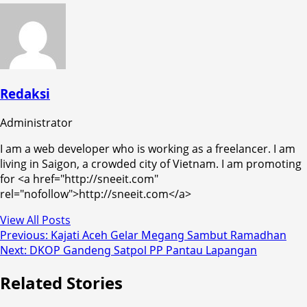
Redaksi
Administrator
I am a web developer who is working as a freelancer. I am
living in Saigon, a crowded city of Vietnam. I am promoting
for <a href="http://sneeit.com"
rel="nofollow">http://sneeit.com</a>
View All Posts
Post
Previous:
Kajati Aceh Gelar Megang Sambut Ramadhan
Next:
DKOP Gandeng Satpol PP Pantau Lapangan
navigation
Related Stories