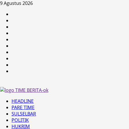
Skip
9 Agustus 2026
to
HEADLINE
content
PARE
TIME
SULSELBAR
POLITIK
HUKRIM
NASIONAL
PENKES
SPORTAINMENT
DUNIA
MEDSOS
Primary
HEADLINE
Menu
PARE TIME
SULSELBAR
POLITIK
HUKRIM