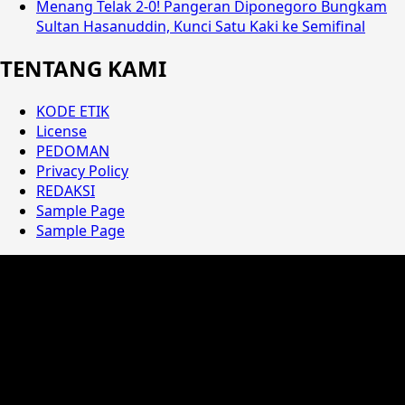
Menang Telak 2-0! Pangeran Diponegoro Bungkam
Sultan Hasanuddin, Kunci Satu Kaki ke Semifinal
TENTANG KAMI
KODE ETIK
License
PEDOMAN
Privacy Policy
REDAKSI
Sample Page
Sample Page