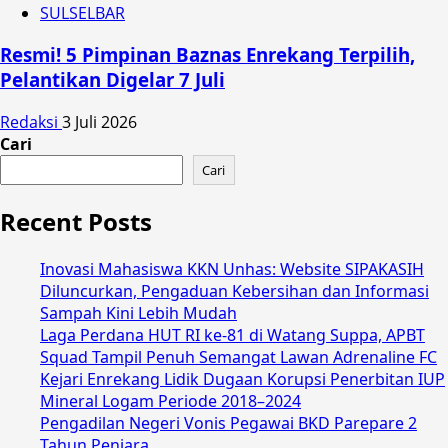
SULSELBAR
Resmi! 5 Pimpinan Baznas Enrekang Terpilih,
Pelantikan Digelar 7 Juli
Redaksi
3 Juli 2026
Cari
Cari
Recent Posts
Inovasi Mahasiswa KKN Unhas: Website SIPAKASIH
Diluncurkan, Pengaduan Kebersihan dan Informasi
Sampah Kini Lebih Mudah
Laga Perdana HUT RI ke-81 di Watang Suppa, APBT
Squad Tampil Penuh Semangat Lawan Adrenaline FC
Kejari Enrekang Lidik Dugaan Korupsi Penerbitan IUP
Mineral Logam Periode 2018–2024
Pengadilan Negeri Vonis Pegawai BKD Parepare 2
Tahun Penjara