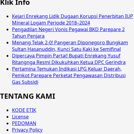
Klik Info
Kejari Enrekang Lidik Dugaan Korupsi Penerbitan IUP
Mineral Logam Periode 2018–2024
Pengadilan Negeri Vonis Pegawai BKD Parepare 2
Tahun Penjara
Menang Telak 2-0! Pangeran Diponegoro Bungkam
Sultan Hasanuddin, Kunci Satu Kaki ke Semifinal
Dipercaya Pimpin Partai! Bupati Enrekang Yusuf
Ritangnga Resmi Dikukuhkan Ketua DPC Gerindra
Pertamina Temukan Indikasi LPG Keluar Daerah,
Pemkot Parepare Perketat Pengawasan Distribusi
Gas Subsidi
TENTANG KAMI
KODE ETIK
License
PEDOMAN
Privacy Policy