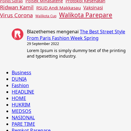
Protokol Kesehatan
Polsek Minasatene
Polres Sidrap
Ridwan Kamil
Vaksinasi
RSUD Andi Makkasau
Walikota Parepare
Virus Corona
Walikota Cup
Blazethemes
mengenai
The Best Street Style
From Paris Fashion Week Spring
29 September 2022
Lorem Ipsum is simply dummy text of the printing
and typesetting industry.
Business
DUNIA
Fashion
HEADLINE
HOME
HUKRIM
MEDSOS
NASIONAL
PARE TIME
Pemkot Parepare