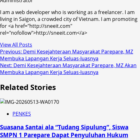
Administrator
I am a web developer who is working as a freelancer. I am
living in Saigon, a crowded city of Vietnam. I am promoting
for <a href="http://sneeit.com"
rel="nofollow">http://sneeit.com</a>
View All Posts
Post
Previous:
Demi Kesejahteraan Masyarakat Parepare, MZ
Membuka Lapangan Kerja Seluas-luasnya
navigation
Next:
Demi Kesejahteraan Masyarakat Parepare, MZ Akan
Membuka Lapangan Kerja Seluas-luasnya
Related Stories
PENKES
Suasana Santai ala “Tudang Sipulung”, Siswa
SMPN 1 Parepare Dapat Penyuluhan Hukum