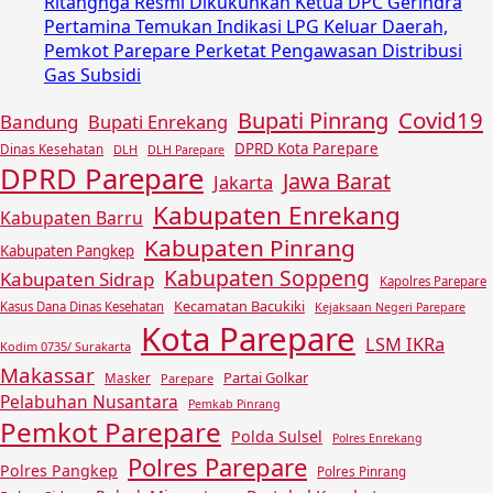
Ritangnga Resmi Dikukuhkan Ketua DPC Gerindra
Pertamina Temukan Indikasi LPG Keluar Daerah,
Pemkot Parepare Perketat Pengawasan Distribusi
Gas Subsidi
Covid19
Bupati Pinrang
Bandung
Bupati Enrekang
DPRD Kota Parepare
Dinas Kesehatan
DLH
DLH Parepare
DPRD Parepare
Jawa Barat
Jakarta
Kabupaten Enrekang
Kabupaten Barru
Kabupaten Pinrang
Kabupaten Pangkep
Kabupaten Soppeng
Kabupaten Sidrap
Kapolres Parepare
Kecamatan Bacukiki
Kasus Dana Dinas Kesehatan
Kejaksaan Negeri Parepare
Kota Parepare
LSM IKRa
Kodim 0735/ Surakarta
Makassar
Partai Golkar
Masker
Parepare
Pelabuhan Nusantara
Pemkab Pinrang
Pemkot Parepare
Polda Sulsel
Polres Enrekang
Polres Parepare
Polres Pangkep
Polres Pinrang