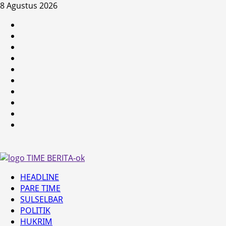
Skip
8 Agustus 2026
to
HEADLINE
content
PARE
TIME
SULSELBAR
POLITIK
HUKRIM
NASIONAL
PENKES
SPORTAINMENT
DUNIA
MEDSOS
Primary
HEADLINE
Menu
PARE TIME
SULSELBAR
POLITIK
HUKRIM