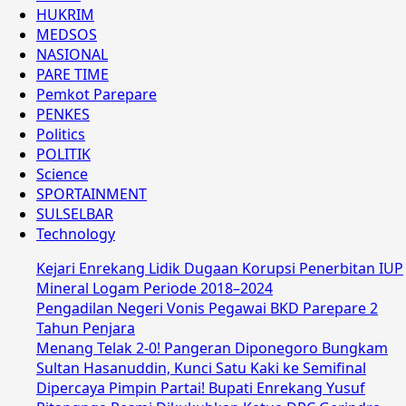
HUKRIM
MEDSOS
NASIONAL
PARE TIME
Pemkot Parepare
PENKES
Politics
POLITIK
Science
SPORTAINMENT
SULSELBAR
Technology
Kejari Enrekang Lidik Dugaan Korupsi Penerbitan IUP
Mineral Logam Periode 2018–2024
Pengadilan Negeri Vonis Pegawai BKD Parepare 2
Tahun Penjara
Menang Telak 2-0! Pangeran Diponegoro Bungkam
Sultan Hasanuddin, Kunci Satu Kaki ke Semifinal
Dipercaya Pimpin Partai! Bupati Enrekang Yusuf