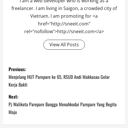
I am a web developer who is working as a
freelancer. I am living in Saigon, a crowded city of
Vietnam. I am promoting for <a
href="http://sneeit.com"
rel="nofollow">http://sneeit.com</a>
View All Posts
Post
Previous:
navigation
Menjelang HUT Parepare ke 65, RSUD Andi Makkasau Gelar
Kerja Bakti
Next:
Pj Walikota Parepare Bangga Menahkodai Parepare Yang Begitu
Maju