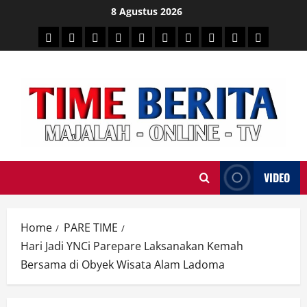
Skip
8 Agustus 2026
to
HEADLINE
PARE
SULSELBAR
POLITIK
HUKRIM
NASIONAL
PENKES
SPORTAINMENT
DUNIA
MEDSOS
content
TIME
VIDEO
Home
PARE TIME
Hari Jadi YNCi Parepare Laksanakan Kemah
Bersama di Obyek Wisata Alam Ladoma