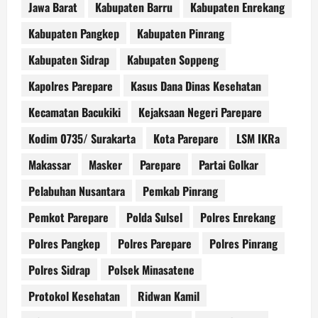
Jawa Barat
Kabupaten Barru
Kabupaten Enrekang
Kabupaten Pangkep
Kabupaten Pinrang
Kabupaten Sidrap
Kabupaten Soppeng
Kapolres Parepare
Kasus Dana Dinas Kesehatan
Kecamatan Bacukiki
Kejaksaan Negeri Parepare
Kodim 0735/ Surakarta
Kota Parepare
LSM IKRa
Makassar
Masker
Parepare
Partai Golkar
Pelabuhan Nusantara
Pemkab Pinrang
Pemkot Parepare
Polda Sulsel
Polres Enrekang
Polres Pangkep
Polres Parepare
Polres Pinrang
Polres Sidrap
Polsek Minasatene
Protokol Kesehatan
Ridwan Kamil