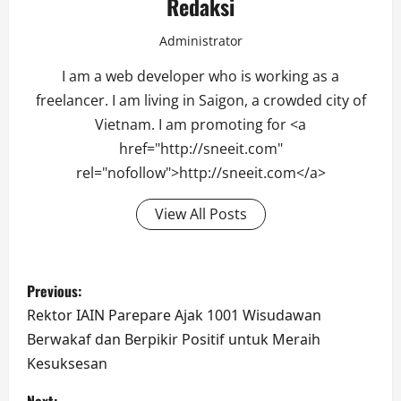
Redaksi
Administrator
I am a web developer who is working as a
freelancer. I am living in Saigon, a crowded city of
Vietnam. I am promoting for <a
href="http://sneeit.com"
rel="nofollow">http://sneeit.com</a>
View All Posts
Post
Previous:
navigation
Rektor IAIN Parepare Ajak 1001 Wisudawan
Berwakaf dan Berpikir Positif untuk Meraih
Kesuksesan