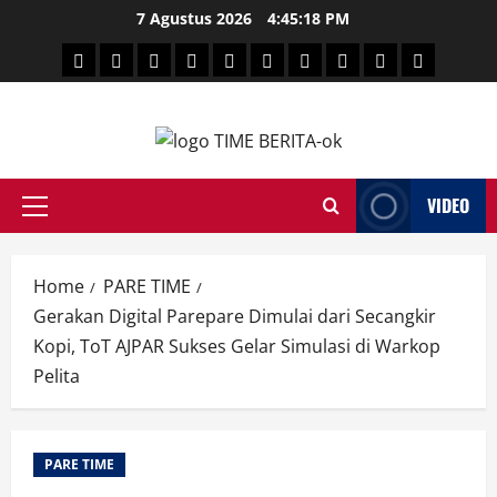
Skip
7 Agustus 2026
4:45:18 PM
to
HEADLINE
PARE
SULSELBAR
POLITIK
HUKRIM
NASIONAL
PENKES
SPORTAINMENT
DUNIA
MEDSOS
content
TIME
VIDEO
Primary
Menu
Home
PARE TIME
Gerakan Digital Parepare Dimulai dari Secangkir
Kopi, ToT AJPAR Sukses Gelar Simulasi di Warkop
Pelita
PARE TIME