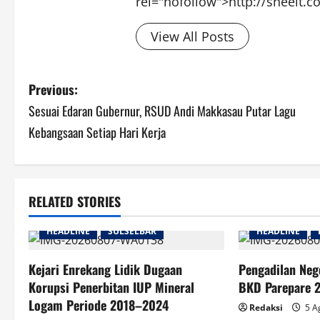
rel="nofollow">http://sneeit.
View All Posts
Post
Previous:
Sesuai Edaran Gubernur, RSUD Andi Makkasau Putar Lagu
navigation
Kebangsaan Setiap Hari Kerja
RELATED STORIES
HEADLINE
SULSELBAR
HEADLINE
Kejari Enrekang Lidik Dugaan
Pengadilan Neg
Korupsi Penerbitan IUP Mineral
BKD Parepare 2
Logam Periode 2018–2024
Redaksi
5 A