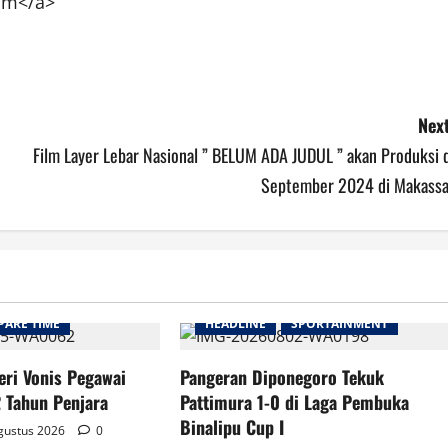
com</a>
Next
Film Layer Lebar Nasional ” BELUM ADA JUDUL ” akan Produksi d
September 2024 di Makassa
PARE TIME
HEADLINE
SPORTAINMENT
eri Vonis Pegawai
Pangeran Diponegoro Tekuk
 Tahun Penjara
Pattimura 1-0 di Laga Pembuka
Binalipu Cup I
gustus 2026
0