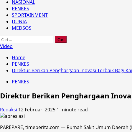
NASIONAL
PENKES
SPORTAINMENT
DUNIA
MEDSOS
Cari
untuk:
Video
Home
PENKES
Direktur Berikan Penghargaan Inovasi Terbaik Bagi 
PENKES
Direktur Berikan Penghargaan Inova
Redaksi
12 Februari 2025
1 minute read
PAREPARE, timeberita.com — Rumah Sakit Umum Daerah (R