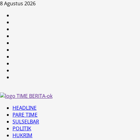
Skip
8 Agustus 2026
to
HEADLINE
content
PARE
TIME
SULSELBAR
POLITIK
HUKRIM
NASIONAL
PENKES
SPORTAINMENT
DUNIA
MEDSOS
Primary
HEADLINE
Menu
PARE TIME
SULSELBAR
POLITIK
HUKRIM