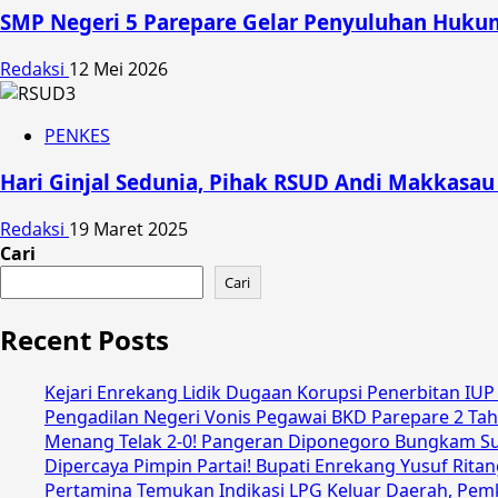
SMP Negeri 5 Parepare Gelar Penyuluhan Hukum
Redaksi
12 Mei 2026
PENKES
Hari Ginjal Sedunia, Pihak RSUD Andi Makkasau
Redaksi
19 Maret 2025
Cari
Cari
Recent Posts
Kejari Enrekang Lidik Dugaan Korupsi Penerbitan IU
Pengadilan Negeri Vonis Pegawai BKD Parepare 2 Ta
Menang Telak 2-0! Pangeran Diponegoro Bungkam Sult
Dipercaya Pimpin Partai! Bupati Enrekang Yusuf Rit
Pertamina Temukan Indikasi LPG Keluar Daerah, Pemk