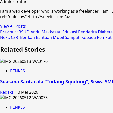
Administrator
I am a web developer who is working as a freelancer. I am li
rel="nofollow">http://sneeit.com</a>
View All Posts
Post
Previous:
RSUD Andu Makkasau Edukasi Penderita Diabete
Next:
CSR Berikan Bantuan Mobil Sampah Kepada Pemkot
navigation
Related Stories
PENKES
Suasana Santai ala “Tudang Sipulung”, Siswa 
Redaksi
13 Mei 2026
PENKES