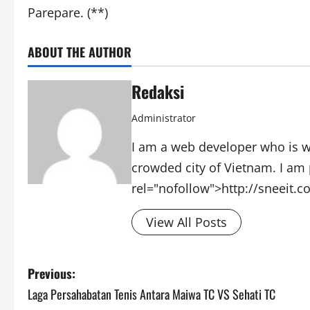
Parepare. (**)
ABOUT THE AUTHOR
Redaksi
Administrator
I am a web developer who is wo
crowded city of Vietnam. I am 
rel="nofollow">http://sneeit.
View All Posts
Post
Previous:
Laga Persahabatan Tenis Antara Maiwa TC VS Sehati TC
navigation