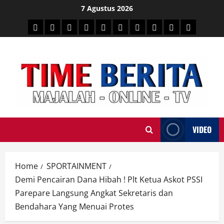
Skip
7 Agustus 2026
to
HEADLINE
PARE
SULSELBAR
POLITIK
HUKRIM
NASIONAL
PENKES
SPORTAINMENT
DUNIA
MEDSOS
content
TIME
VIDEO
Home
SPORTAINMENT
Demi Pencairan Dana Hibah ! Plt Ketua Askot PSSI
Parepare Langsung Angkat Sekretaris dan
Bendahara Yang Menuai Protes