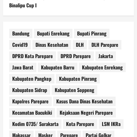
Binalipu Cup I
Bandung
Bupati Enrekang
Bupati Pinrang
Covid19
Dinas Kesehatan
DLH
DLH Parepare
DPRD Kota Parepare
DPRD Parepare
Jakarta
Jawa Barat
Kabupaten Barru
Kabupaten Enrekang
Kabupaten Pangkep
Kabupaten Pinrang
Kabupaten Sidrap
Kabupaten Soppeng
Kapolres Parepare
Kasus Dana Dinas Kesehatan
Kecamatan Bacukiki
Kejaksaan Negeri Parepare
Kodim 0735/ Surakarta
Kota Parepare
LSM IKRa
Makassar
Masker
Parepare
Partai Golkar