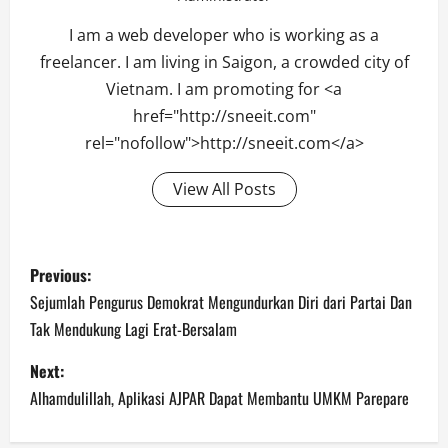
I am a web developer who is working as a
freelancer. I am living in Saigon, a crowded city of
Vietnam. I am promoting for <a
href="http://sneeit.com"
rel="nofollow">http://sneeit.com</a>
View All Posts
Post
Previous:
navigation
Sejumlah Pengurus Demokrat Mengundurkan Diri dari Partai Dan
Tak Mendukung Lagi Erat-Bersalam
Next:
Alhamdulillah, Aplikasi AJPAR Dapat Membantu UMKM Parepare