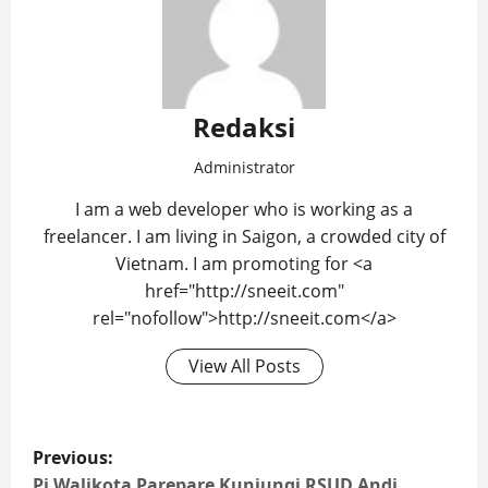
Redaksi
Administrator
I am a web developer who is working as a
freelancer. I am living in Saigon, a crowded city of
Vietnam. I am promoting for <a
href="http://sneeit.com"
rel="nofollow">http://sneeit.com</a>
View All Posts
Post
Previous:
Pj Walikota Parepare Kunjungi RSUD Andi