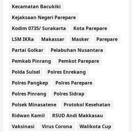
Kecamatan Bacukiki
Kejaksaan Negeri Parepare
Kodim 0735/ Surakarta
Kota Parepare
LSM IKRa
Makassar
Masker
Parepare
Partai Golkar
Pelabuhan Nusantara
Pemkab Pinrang
Pemkot Parepare
Polda Sulsel
Polres Enrekang
Polres Pangkep
Polres Parepare
Polres Pinrang
Polres Sidrap
Polsek Minasatene
Protokol Kesehatan
Ridwan Kamil
RSUD Andi Makkasau
Vaksinasi
Virus Corona
Walikota Cup