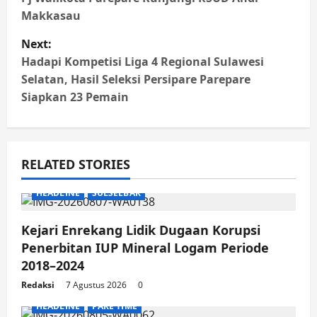
navigation
Makkasau
Next:
Hadapi Kompetisi Liga 4 Regional Sulawesi
Selatan, Hasil Seleksi Persipare Parepare
Siapkan 23 Pemain
RELATED STORIES
HEADLINE
SULSELBAR
Kejari Enrekang Lidik Dugaan Korupsi
Penerbitan IUP Mineral Logam Periode
2018–2024
Redaksi
7 Agustus 2026
0
HEADLINE
PARE TIME