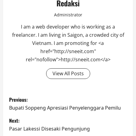
Redaksi
Administrator
I am a web developer who is working as a
freelancer. I am living in Saigon, a crowded city of
Vietnam. I am promoting for <a
href="http://sneeit.com"
rel="nofollow">http://sneeit.com</a>
View All Posts
Post
Previous:
navigation
Bupati Soppeng Apresiasi Penyelenggara Pemilu
Next:
Pasar Lakessi Disesaki Pengunjung