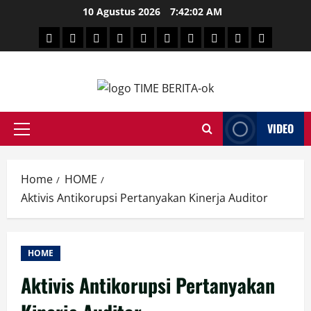
Skip
10 Agustus 2026
7:42:03 AM
to
HEADLINE
PARE
SULSELBAR
POLITIK
HUKRIM
NASIONAL
PENKES
SPORTAINMENT
DUNIA
MEDSOS
content
TIME
VIDEO
Primary
Menu
Home
HOME
Aktivis Antikorupsi Pertanyakan Kinerja Auditor
HOME
Aktivis Antikorupsi Pertanyakan