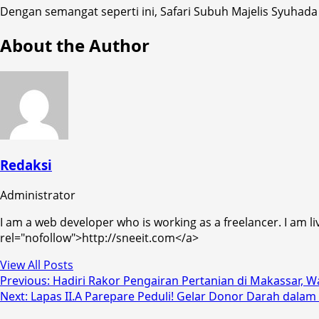
Dengan semangat seperti ini, Safari Subuh Majelis Syuhada
About the Author
Redaksi
Administrator
I am a web developer who is working as a freelancer. I am li
rel="nofollow">http://sneeit.com</a>
View All Posts
Post
Previous:
Hadiri Rakor Pengairan Pertanian di Makassar,
Next:
Lapas II.A Parepare Peduli! Gelar Donor Darah dala
navigation