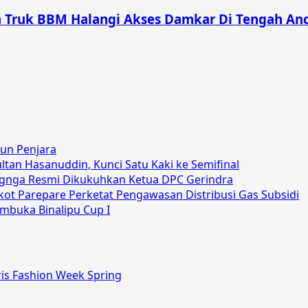
n Truk BBM Halangi Akses Damkar Di Tengah An
hun Penjara
an Hasanuddin, Kunci Satu Kaki ke Semifinal
angnga Resmi Dikukuhkan Ketua DPC Gerindra
ot Parepare Perketat Pengawasan Distribusi Gas Subsidi
mbuka Binalipu Cup I
ris Fashion Week Spring