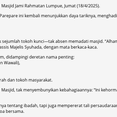
 Masjid Jami Rahmatan Lumpue, Jumat (18/4/2025).
 Parepare ini kembali menunjukkan daya tariknya, menghad
 sejumlah tokoh kunci—tak absen memadati masjid. “Alhamdu
Muassis Majelis Syuhada, dengan mata berkaca-kaca.
am, didampingi deretan nama penting:
n Wawali),
lurah dan tokoh masyarakat.
asjid, tak menyembunyikan kebahagiaannya: “Ini kehormata
 tentang ibadah, tapi juga mempererat tali persaudaraan
doa bersama.