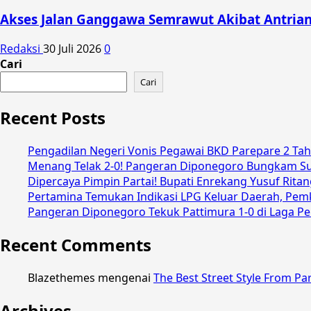
Akses Jalan Ganggawa Semrawut Akibat Antria
Redaksi
30 Juli 2026
0
Cari
Cari
Recent Posts
Pengadilan Negeri Vonis Pegawai BKD Parepare 2 Ta
Menang Telak 2-0! Pangeran Diponegoro Bungkam Sult
Dipercaya Pimpin Partai! Bupati Enrekang Yusuf Rit
Pertamina Temukan Indikasi LPG Keluar Daerah, Pemk
Pangeran Diponegoro Tekuk Pattimura 1-0 di Laga Pe
Recent Comments
Blazethemes
mengenai
The Best Street Style From Pa
Archives