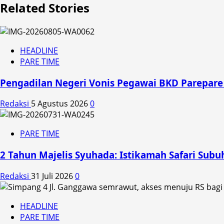
Related Stories
HEADLINE
PARE TIME
Pengadilan Negeri Vonis Pegawai BKD Parepare
Redaksi
5 Agustus 2026
0
PARE TIME
2 Tahun Majelis Syuhada: Istikamah Safari Subu
Redaksi
31 Juli 2026
0
HEADLINE
PARE TIME