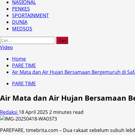
NASIONAL
PENKES
SPORTAINMENT
DUNIA
MEDSOS
Cari
untuk:
Video
Home
PARE TIME
Air Mata dan Air Hujan Bersamaan Bergemuruh di Sa
PARE TIME
Air Mata dan Air Hujan Bersamaan B
Redaksi
18 April 2025
2 minutes read
PAREPARE, timebrita.com – Dua rakaat sebelum subuh lebih 