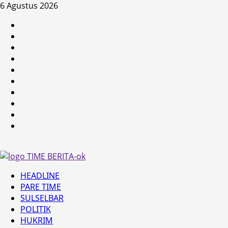
Skip
6 Agustus 2026
to
HEADLINE
content
PARE
TIME
SULSELBAR
POLITIK
HUKRIM
NASIONAL
PENKES
SPORTAINMENT
DUNIA
MEDSOS
Primary
HEADLINE
Menu
PARE TIME
SULSELBAR
POLITIK
HUKRIM