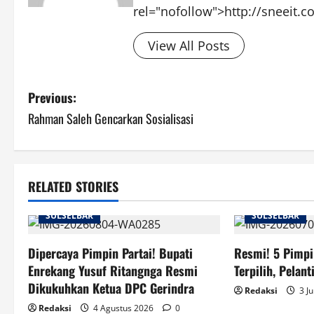
rel="nofollow">http://sneeit.
View All Posts
Post
Previous:
Rahman Saleh Gencarkan Sosialisasi
navigation
RELATED STORIES
SULSELBAR
SULSELBAR
Dipercaya Pimpin Partai! Bupati
Resmi! 5 Pimpi
Enrekang Yusuf Ritangnga Resmi
Terpilih, Pelant
Dikukuhkan Ketua DPC Gerindra
Redaksi
3 Ju
Redaksi
4 Agustus 2026
0