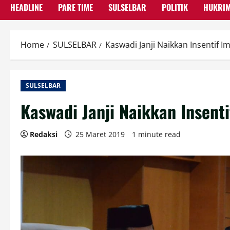
HEADLINE
PARE TIME
SULSELBAR
POLITIK
HUKRI
Home
SULSELBAR
Kaswadi Janji Naikkan Insentif 
SULSELBAR
Kaswadi Janji Naikkan Insent
Redaksi
25 Maret 2019
1 minute read