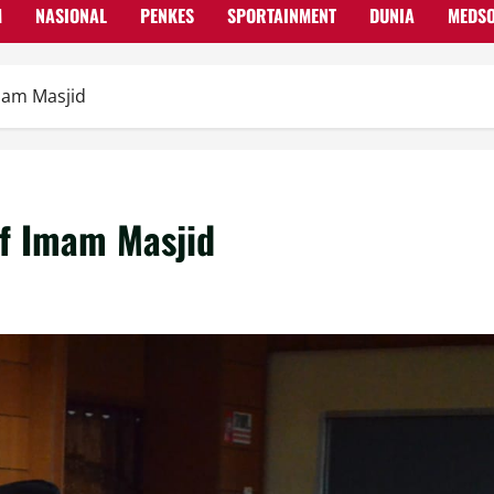
M
NASIONAL
PENKES
SPORTAINMENT
DUNIA
MEDS
Imam Masjid
if Imam Masjid