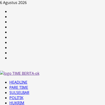
Skip
6 Agustus 2026
to
HEADLINE
content
PARE
TIME
SULSELBAR
POLITIK
HUKRIM
NASIONAL
PENKES
SPORTAINMENT
DUNIA
MEDSOS
Primary
HEADLINE
Menu
PARE TIME
SULSELBAR
POLITIK
HUKRIM