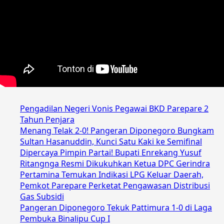
Pengadilan Negeri Vonis Pegawai BKD Parepare 2
Tahun Penjara
Menang Telak 2-0! Pangeran Diponegoro Bungkam
Sultan Hasanuddin, Kunci Satu Kaki ke Semifinal
Dipercaya Pimpin Partai! Bupati Enrekang Yusuf
Ritangnga Resmi Dikukuhkan Ketua DPC Gerindra
Pertamina Temukan Indikasi LPG Keluar Daerah,
Pemkot Parepare Perketat Pengawasan Distribusi
Gas Subsidi
Pangeran Diponegoro Tekuk Pattimura 1-0 di Laga
Pembuka Binalipu Cup I