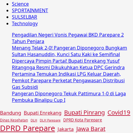
Science
SPORTAINMENT
SULSELBAR
Technology
Pengadilan Negeri Vonis Pegawai BKD Parepare 2
Tahun Penjara
Menang Telak 2-0! Pangeran Diponegoro Bungkam
Sultan Hasanuddin, Kunci Satu Kaki ke Semifinal
Dipercaya Pimpin Partai! Bupati Enrekang Yusuf
Ritangnga Resmi Dikukuhkan Ketua DPC Gerindra
Pertamina Temukan Indikasi LPG Keluar Daerah,
Pemkot Parepare Perketat Pengawasan Distribusi
Gas Subsidi
Pangeran Diponegoro Tekuk Pattimura 1-0 di Laga
Pembuka Binalipu Cup I
Covid19
Bupati Pinrang
Bandung
Bupati Enrekang
DPRD Kota Parepare
Dinas Kesehatan
DLH
DLH Parepare
DPRD Parepare
Jawa Barat
Jakarta