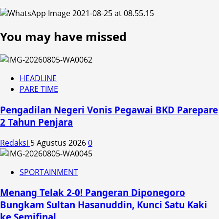
You may have missed
HEADLINE
PARE TIME
Pengadilan Negeri Vonis Pegawai BKD Parepare
2 Tahun Penjara
Redaksi
5 Agustus 2026
0
SPORTAINMENT
Menang Telak 2-0! Pangeran Diponegoro
Bungkam Sultan Hasanuddin, Kunci Satu Kaki
ke Semifinal