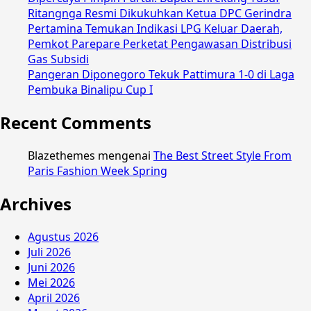
Ritangnga Resmi Dikukuhkan Ketua DPC Gerindra
Pertamina Temukan Indikasi LPG Keluar Daerah,
Pemkot Parepare Perketat Pengawasan Distribusi
Gas Subsidi
Pangeran Diponegoro Tekuk Pattimura 1-0 di Laga
Pembuka Binalipu Cup I
Recent Comments
Blazethemes
mengenai
The Best Street Style From
Paris Fashion Week Spring
Archives
Agustus 2026
Juli 2026
Juni 2026
Mei 2026
April 2026