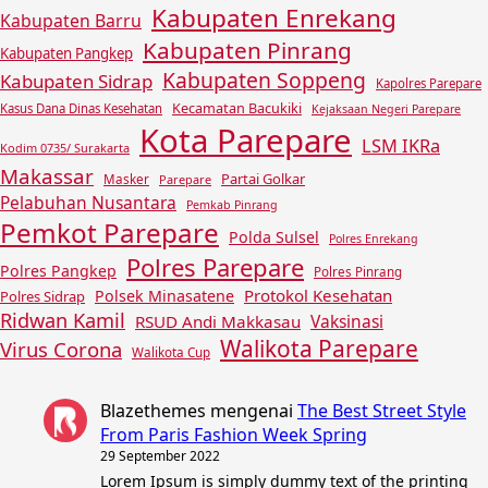
Kabupaten Enrekang
Kabupaten Barru
Kabupaten Pinrang
Kabupaten Pangkep
Kabupaten Soppeng
Kabupaten Sidrap
Kapolres Parepare
Kecamatan Bacukiki
Kasus Dana Dinas Kesehatan
Kejaksaan Negeri Parepare
Kota Parepare
LSM IKRa
Kodim 0735/ Surakarta
Makassar
Partai Golkar
Masker
Parepare
Pelabuhan Nusantara
Pemkab Pinrang
Pemkot Parepare
Polda Sulsel
Polres Enrekang
Polres Parepare
Polres Pangkep
Polres Pinrang
Protokol Kesehatan
Polsek Minasatene
Polres Sidrap
Ridwan Kamil
Vaksinasi
RSUD Andi Makkasau
Walikota Parepare
Virus Corona
Walikota Cup
Blazethemes
mengenai
The Best Street Style
From Paris Fashion Week Spring
29 September 2022
Lorem Ipsum is simply dummy text of the printing