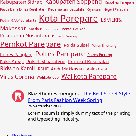
Kabupaten Soppeng
Kabupaten Sidrap
Kapolres Parepare
Kecamatan Bacukiki
Kasus Dana Dinas Kesehatan
Kejaksaan Negeri Parepare
Kota Parepare
LSM IKRa
Kodim 0735/ Surakarta
Makassar
Partai Golkar
Masker
Parepare
Pelabuhan Nusantara
Pemkab Pinrang
Pemkot Parepare
Polda Sulsel
Polres Enrekang
Polres Parepare
Polres Pangkep
Polres Pinrang
Protokol Kesehatan
Polsek Minasatene
Polres Sidrap
Ridwan Kamil
Vaksinasi
RSUD Andi Makkasau
Walikota Parepare
Virus Corona
Walikota Cup
Blazethemes
mengenai
The Best Street Style
From Paris Fashion Week Spring
29 September 2022
Lorem Ipsum is simply dummy text of the printing
and typesetting industry.