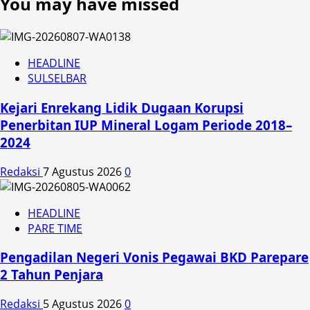
You may have missed
HEADLINE
SULSELBAR
Kejari Enrekang Lidik Dugaan Korupsi
Penerbitan IUP Mineral Logam Periode 2018–
2024
Redaksi
7 Agustus 2026
0
HEADLINE
PARE TIME
Pengadilan Negeri Vonis Pegawai BKD Parepare
2 Tahun Penjara
Redaksi
5 Agustus 2026
0