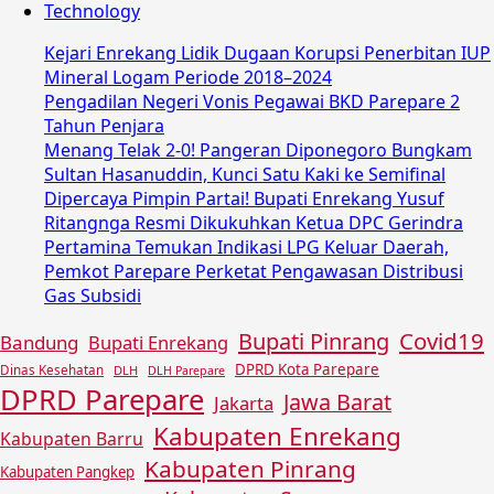
Technology
Kejari Enrekang Lidik Dugaan Korupsi Penerbitan IUP
Mineral Logam Periode 2018–2024
Pengadilan Negeri Vonis Pegawai BKD Parepare 2
Tahun Penjara
Menang Telak 2-0! Pangeran Diponegoro Bungkam
Sultan Hasanuddin, Kunci Satu Kaki ke Semifinal
Dipercaya Pimpin Partai! Bupati Enrekang Yusuf
Ritangnga Resmi Dikukuhkan Ketua DPC Gerindra
Pertamina Temukan Indikasi LPG Keluar Daerah,
Pemkot Parepare Perketat Pengawasan Distribusi
Gas Subsidi
Covid19
Bupati Pinrang
Bandung
Bupati Enrekang
DPRD Kota Parepare
Dinas Kesehatan
DLH
DLH Parepare
DPRD Parepare
Jawa Barat
Jakarta
Kabupaten Enrekang
Kabupaten Barru
Kabupaten Pinrang
Kabupaten Pangkep