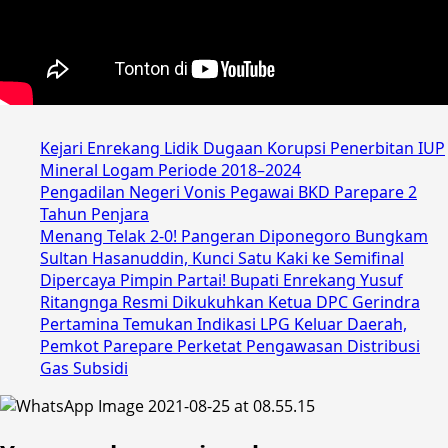
Kejari Enrekang Lidik Dugaan Korupsi Penerbitan IUP
Mineral Logam Periode 2018–2024
Pengadilan Negeri Vonis Pegawai BKD Parepare 2
Tahun Penjara
Menang Telak 2-0! Pangeran Diponegoro Bungkam
Sultan Hasanuddin, Kunci Satu Kaki ke Semifinal
Dipercaya Pimpin Partai! Bupati Enrekang Yusuf
Ritangnga Resmi Dikukuhkan Ketua DPC Gerindra
Pertamina Temukan Indikasi LPG Keluar Daerah,
Pemkot Parepare Perketat Pengawasan Distribusi
Gas Subsidi