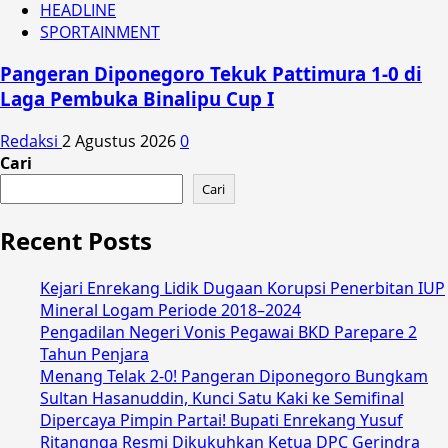
HEADLINE
SPORTAINMENT
Pangeran Diponegoro Tekuk Pattimura 1-0 di
Laga Pembuka Binalipu Cup I
Redaksi
2 Agustus 2026
0
Cari
Cari
Recent Posts
Kejari Enrekang Lidik Dugaan Korupsi Penerbitan IUP
Mineral Logam Periode 2018–2024
Pengadilan Negeri Vonis Pegawai BKD Parepare 2
Tahun Penjara
Menang Telak 2-0! Pangeran Diponegoro Bungkam
Sultan Hasanuddin, Kunci Satu Kaki ke Semifinal
Dipercaya Pimpin Partai! Bupati Enrekang Yusuf
Ritangnga Resmi Dikukuhkan Ketua DPC Gerindra