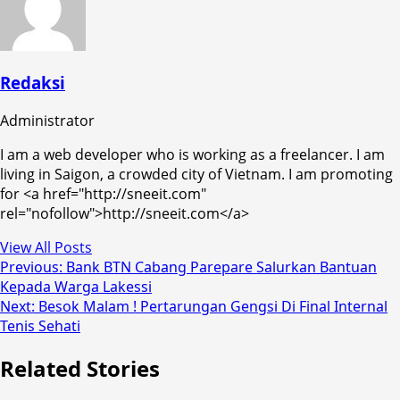
Redaksi
Administrator
I am a web developer who is working as a freelancer. I am
living in Saigon, a crowded city of Vietnam. I am promoting
for <a href="http://sneeit.com"
rel="nofollow">http://sneeit.com</a>
View All Posts
Post
Previous:
Bank BTN Cabang Parepare Salurkan Bantuan
Kepada Warga Lakessi
navigation
Next:
Besok Malam ! Pertarungan Gengsi Di Final Internal
Tenis Sehati
Related Stories