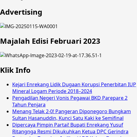
Advertising
Majalah Edisi Februari 2023
Klik Info
Kejari Enrekang Lidik Dugaan Korupsi Penerbitan IUP
Mineral Logam Periode 2018–2024
Pengadilan Negeri Vonis Pegawai BKD Parepare 2
Tahun Penjara
Menang Telak 2-0! Pangeran Diponegoro Bungkam
Sultan Hasanuddin, Kunci Satu Kaki ke Semifinal
Dipercaya Pimpin Partai! Bupati Enrekang Yusuf
Ritangnga Resmi Dikukuhkan Ketua DPC Gerindra