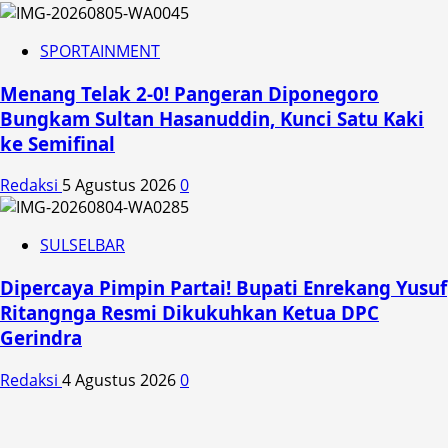
SPORTAINMENT
Menang Telak 2-0! Pangeran Diponegoro
Bungkam Sultan Hasanuddin, Kunci Satu Kaki
ke Semifinal
Redaksi
5 Agustus 2026
0
SULSELBAR
Dipercaya Pimpin Partai! Bupati Enrekang Yusuf
Ritangnga Resmi Dikukuhkan Ketua DPC
Gerindra
Redaksi
4 Agustus 2026
0