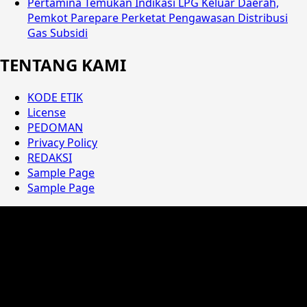
Pertamina Temukan Indikasi LPG Keluar Daerah,
Pemkot Parepare Perketat Pengawasan Distribusi
Gas Subsidi
TENTANG KAMI
KODE ETIK
License
PEDOMAN
Privacy Policy
REDAKSI
Sample Page
Sample Page