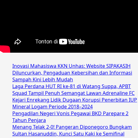
Inovasi Mahasiswa KKN Unhas: Website SIPAKASIH
Diluncurkan, Pengaduan Kebersihan dan Informasi
Sampah Kini Lebih Mudah
Laga Perdana HUT RI ke-81 di Watang Suppa, APBT
Squad Tampil Penuh Semangat Lawan Adrenaline FC
Kejari Enrekang Lidik Dugaan Korupsi Penerbitan IUP
Mineral Logam Periode 2018–2024
Pengadilan Negeri Vonis Pegawai BKD Parepare 2
Tahun Penjara
Menang Telak 2-0! Pangeran Diponegoro Bungkam
Sultan Hasanuddin, Kunci Satu Kaki ke Semifinal