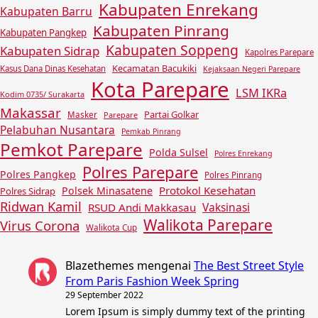
Kabupaten Enrekang
Kabupaten Barru
Kabupaten Pinrang
Kabupaten Pangkep
Kabupaten Soppeng
Kabupaten Sidrap
Kapolres Parepare
Kecamatan Bacukiki
Kasus Dana Dinas Kesehatan
Kejaksaan Negeri Parepare
Kota Parepare
LSM IKRa
Kodim 0735/ Surakarta
Makassar
Partai Golkar
Masker
Parepare
Pelabuhan Nusantara
Pemkab Pinrang
Pemkot Parepare
Polda Sulsel
Polres Enrekang
Polres Parepare
Polres Pangkep
Polres Pinrang
Protokol Kesehatan
Polsek Minasatene
Polres Sidrap
Ridwan Kamil
Vaksinasi
RSUD Andi Makkasau
Walikota Parepare
Virus Corona
Walikota Cup
Blazethemes
mengenai
The Best Street Style
From Paris Fashion Week Spring
29 September 2022
Lorem Ipsum is simply dummy text of the printing