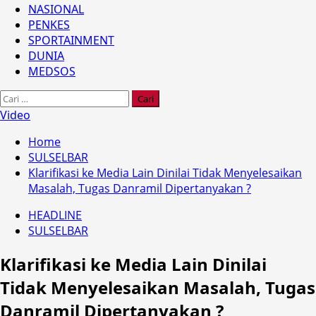
NASIONAL
PENKES
SPORTAINMENT
DUNIA
MEDSOS
Cari
untuk:
Video
Home
SULSELBAR
Klarifikasi ke Media Lain Dinilai Tidak Menyelesaikan
Masalah, Tugas Danramil Dipertanyakan ?
HEADLINE
SULSELBAR
Klarifikasi ke Media Lain Dinilai
Tidak Menyelesaikan Masalah, Tugas
Danramil Dipertanyakan ?