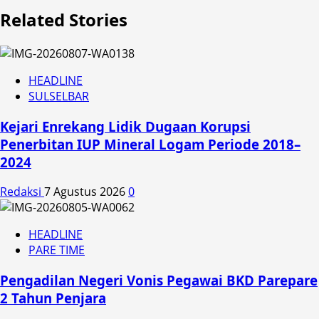
Related Stories
HEADLINE
SULSELBAR
Kejari Enrekang Lidik Dugaan Korupsi
Penerbitan IUP Mineral Logam Periode 2018–
2024
Redaksi
7 Agustus 2026
0
HEADLINE
PARE TIME
Pengadilan Negeri Vonis Pegawai BKD Parepare
2 Tahun Penjara