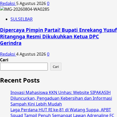
Redaksi
5 Agustus 2026
0
SULSELBAR
Dipercaya Pimpin Partai! Bupati Enrekang Yusuf
Ritangnga Resmi Dikukuhkan Ketua DPC
Gerindra
Redaksi
4 Agustus 2026
0
Cari
Cari
Recent Posts
Inovasi Mahasiswa KKN Unhas: Website SIPAKASIH
Diluncurkan, Pengaduan Kebersihan dan Informasi
Sampah Kini Lebih Mudah
Laga Perdana HUT RI ke-81 di Watang Suppa, APBT
Squad Tampil Penuh Semangat Lawan Adrenaline FC