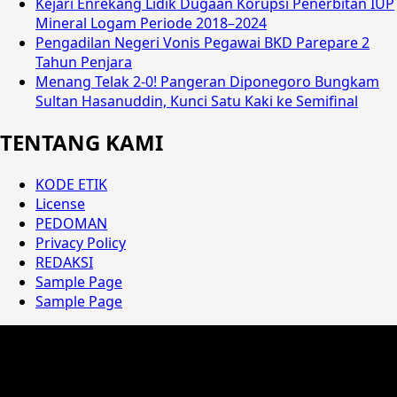
Kejari Enrekang Lidik Dugaan Korupsi Penerbitan IUP
Mineral Logam Periode 2018–2024
Pengadilan Negeri Vonis Pegawai BKD Parepare 2
Tahun Penjara
Menang Telak 2-0! Pangeran Diponegoro Bungkam
Sultan Hasanuddin, Kunci Satu Kaki ke Semifinal
TENTANG KAMI
KODE ETIK
License
PEDOMAN
Privacy Policy
REDAKSI
Sample Page
Sample Page