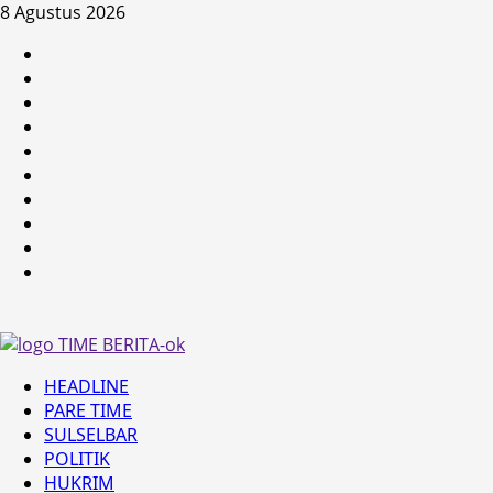
Skip
8 Agustus 2026
to
HEADLINE
content
PARE
TIME
SULSELBAR
POLITIK
HUKRIM
NASIONAL
PENKES
SPORTAINMENT
DUNIA
MEDSOS
Primary
HEADLINE
Menu
PARE TIME
SULSELBAR
POLITIK
HUKRIM