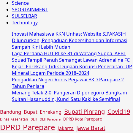
Science
SPORTAINMENT
SULSELBAR
Technology
Inovasi Mahasiswa KKN Unhas: Website SIPAKASIH
Diluncurkan, Pengaduan Kebersihan dan Informasi
Sampah Kini Lebih Mudah
Laga Perdana HUT RI ke-81 di Watang Suppa, APBT
Squad Tampil Penuh Semangat Lawan Adrenaline FC
Kejari Enrekang Lidik Dugaan Korupsi Penerbitan IUP
Mineral Logam Periode 2018–2024
Pengadilan Negeri Vonis Pegawai BKD Parepare 2
Tahun Penjara
Menang Telak 2-0! Pangeran Diponegoro Bungkam
Sultan Hasanuddin, Kunci Satu Kaki ke Semifinal
Covid19
Bupati Pinrang
Bandung
Bupati Enrekang
DPRD Kota Parepare
Dinas Kesehatan
DLH
DLH Parepare
DPRD Parepare
Jawa Barat
Jakarta