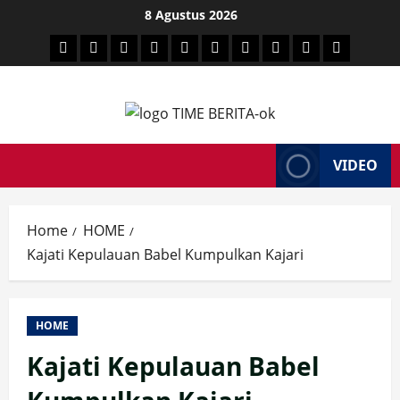
Skip
8 Agustus 2026
to
HEADLINE
PARE
SULSELBAR
POLITIK
HUKRIM
NASIONAL
PENKES
SPORTAINMENT
DUNIA
MEDSOS
content
TIME
VIDEO
Home
HOME
Kajati Kepulauan Babel Kumpulkan Kajari
HOME
Kajati Kepulauan Babel