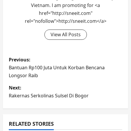
Vietnam. I am promoting for <a
href="http://sneeit.com"
rel="nofollow">http://sneeit.com</a>
View All Posts
Post
Previous:
navigation
Bantuan Rp100 Juta Untuk Korban Bencana
Longsor Raib
Next:
Rakernas Serkolinas Sulsel Di Bogor
RELATED STORIES