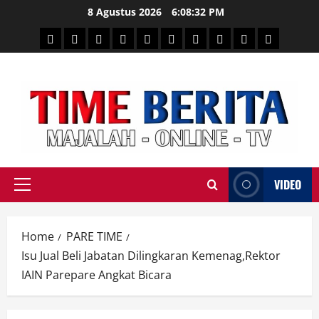
Skip
8 Agustus 2026
6:08:33 PM
to
HEADLINE
PARE
SULSELBAR
POLITIK
HUKRIM
NASIONAL
PENKES
SPORTAINMENT
DUNIA
MEDSOS
content
TIME
VIDEO
Primary
Menu
Home
PARE TIME
Isu Jual Beli Jabatan Dilingkaran Kemenag,Rektor
IAIN Parepare Angkat Bicara