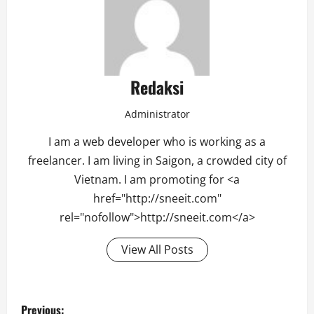
Redaksi
Administrator
I am a web developer who is working as a
freelancer. I am living in Saigon, a crowded city of
Vietnam. I am promoting for <a
href="http://sneeit.com"
rel="nofollow">http://sneeit.com</a>
View All Posts
Post
Previous: