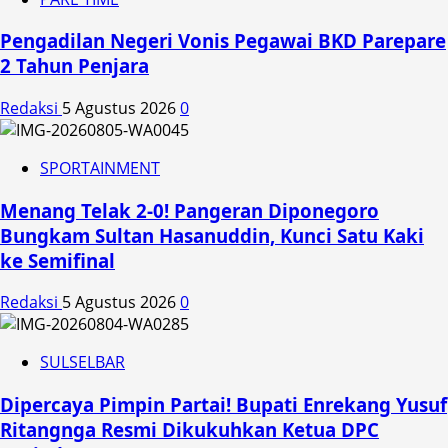
Pengadilan Negeri Vonis Pegawai BKD Parepare
2 Tahun Penjara
Redaksi
5 Agustus 2026
0
SPORTAINMENT
Menang Telak 2-0! Pangeran Diponegoro
Bungkam Sultan Hasanuddin, Kunci Satu Kaki
ke Semifinal
Redaksi
5 Agustus 2026
0
SULSELBAR
Dipercaya Pimpin Partai! Bupati Enrekang Yusuf
Ritangnga Resmi Dikukuhkan Ketua DPC