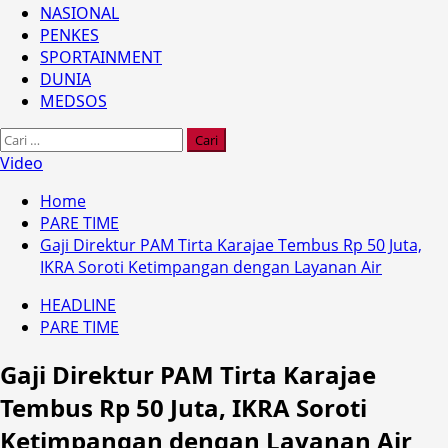
NASIONAL
PENKES
SPORTAINMENT
DUNIA
MEDSOS
Cari
untuk:
Video
Home
PARE TIME
Gaji Direktur PAM Tirta Karajae Tembus Rp 50 Juta,
IKRA Soroti Ketimpangan dengan Layanan Air
HEADLINE
PARE TIME
Gaji Direktur PAM Tirta Karajae
Tembus Rp 50 Juta, IKRA Soroti
Ketimpangan dengan Layanan Air