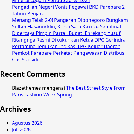
Mineral Logam Periode 2018–2024
Pengadilan Negeri Vonis Pegawai BKD Parepare 2
Tahun Penjara
Menang Telak 2-0! Pangeran Diponegoro Bungkam
Sultan Hasanuddin, Kunci Satu Kaki ke Semifinal
Dipercaya Pimpin Partai! Bupati Enrekang Yusuf
Ritangnga Resmi Dikukuhkan Ketua DPC Gerindra
Pertamina Temukan Indikasi LPG Keluar Daerah,
Pemkot Parepare Perketat Pengawasan Distribusi
Gas Subsidi
Recent Comments
Blazethemes
mengenai
The Best Street Style From
Paris Fashion Week Spring
Archives
Agustus 2026
Juli 2026