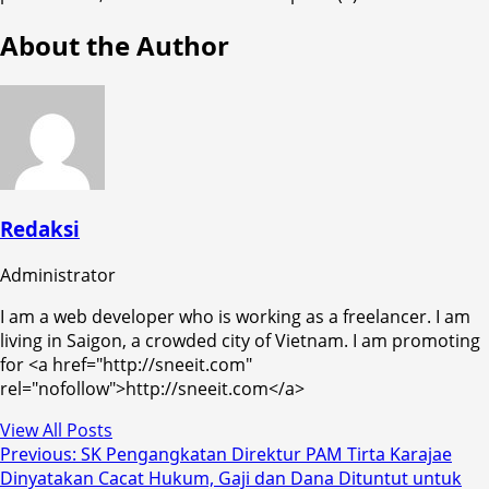
About the Author
Redaksi
Administrator
I am a web developer who is working as a freelancer. I am
living in Saigon, a crowded city of Vietnam. I am promoting
for <a href="http://sneeit.com"
rel="nofollow">http://sneeit.com</a>
View All Posts
Post
Previous:
SK Pengangkatan Direktur PAM Tirta Karajae
Dinyatakan Cacat Hukum, Gaji dan Dana Dituntut untuk