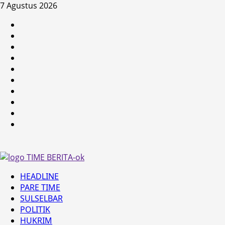
Skip
7 Agustus 2026
to
HEADLINE
content
PARE
TIME
SULSELBAR
POLITIK
HUKRIM
NASIONAL
PENKES
SPORTAINMENT
DUNIA
MEDSOS
Primary
HEADLINE
Menu
PARE TIME
SULSELBAR
POLITIK
HUKRIM