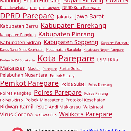
Covid19
Bupati Pinrang
Bandung
Bupati Enrekang
DPRD Kota Parepare
Dinas Kesehatan
DLH
DLH Parepare
DPRD Parepare
Jawa Barat
Jakarta
Kabupaten Enrekang
Kabupaten Barru
Kabupaten Pinrang
Kabupaten Pangkep
Kabupaten Soppeng
Kabupaten Sidrap
Kapolres Parepare
Kecamatan Bacukiki
Kasus Dana Dinas Kesehatan
Kejaksaan Negeri Parepare
Kota Parepare
LSM IKRa
Kodim 0735/ Surakarta
Makassar
Partai Golkar
Masker
Parepare
Pelabuhan Nusantara
Pemkab Pinrang
Pemkot Parepare
Polda Sulsel
Polres Enrekang
Polres Parepare
Polres Pangkep
Polres Pinrang
Protokol Kesehatan
Polsek Minasatene
Polres Sidrap
Ridwan Kamil
Vaksinasi
RSUD Andi Makkasau
Walikota Parepare
Virus Corona
Walikota Cup
Blazethemes
mengenai
The Best Street Style