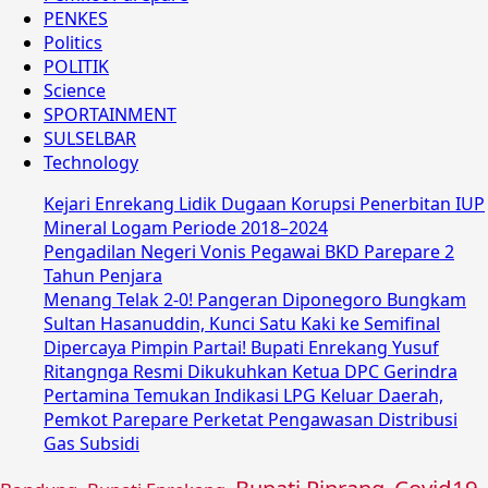
PENKES
Politics
POLITIK
Science
SPORTAINMENT
SULSELBAR
Technology
Kejari Enrekang Lidik Dugaan Korupsi Penerbitan IUP
Mineral Logam Periode 2018–2024
Pengadilan Negeri Vonis Pegawai BKD Parepare 2
Tahun Penjara
Menang Telak 2-0! Pangeran Diponegoro Bungkam
Sultan Hasanuddin, Kunci Satu Kaki ke Semifinal
Dipercaya Pimpin Partai! Bupati Enrekang Yusuf
Ritangnga Resmi Dikukuhkan Ketua DPC Gerindra
Pertamina Temukan Indikasi LPG Keluar Daerah,
Pemkot Parepare Perketat Pengawasan Distribusi
Gas Subsidi