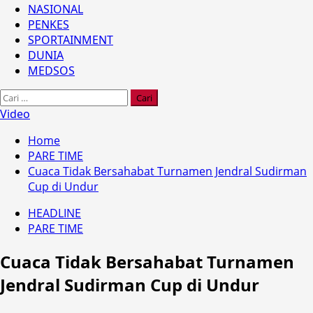
NASIONAL
PENKES
SPORTAINMENT
DUNIA
MEDSOS
Cari
untuk:
Video
Home
PARE TIME
Cuaca Tidak Bersahabat Turnamen Jendral Sudirman
Cup di Undur
HEADLINE
PARE TIME
Cuaca Tidak Bersahabat Turnamen
Jendral Sudirman Cup di Undur