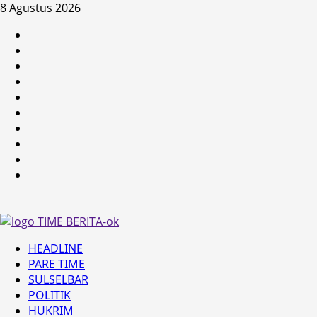
Skip
8 Agustus 2026
to
HEADLINE
content
PARE
TIME
SULSELBAR
POLITIK
HUKRIM
NASIONAL
PENKES
SPORTAINMENT
DUNIA
MEDSOS
Primary
HEADLINE
Menu
PARE TIME
SULSELBAR
POLITIK
HUKRIM