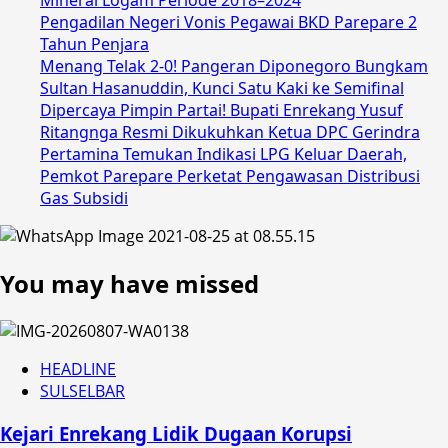
Mineral Logam Periode 2018–2024
Pengadilan Negeri Vonis Pegawai BKD Parepare 2
Tahun Penjara
Menang Telak 2-0! Pangeran Diponegoro Bungkam
Sultan Hasanuddin, Kunci Satu Kaki ke Semifinal
Dipercaya Pimpin Partai! Bupati Enrekang Yusuf
Ritangnga Resmi Dikukuhkan Ketua DPC Gerindra
Pertamina Temukan Indikasi LPG Keluar Daerah,
Pemkot Parepare Perketat Pengawasan Distribusi
Gas Subsidi
You may have missed
HEADLINE
SULSELBAR
Kejari Enrekang Lidik Dugaan Korupsi