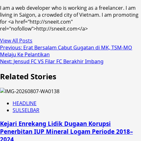
I am a web developer who is working as a freelancer. I am
living in Saigon, a crowded city of Vietnam. I am promoting
for <a href="http://sneeit.com"
rel="nofollow">http://sneeit.com</a>
View All Posts
Post
Previous:
Erat Bersalam Cabut Gugatan di MK, TSM-MO
Melaju Ke Pelantikan
navigation
Next:
Jensud FC VS Filar FC Berakhir Imbang
Related Stories
HEADLINE
SULSELBAR
Kejari Enrekang Lidik Dugaan Korupsi
Penerbitan IUP Mineral Logam Periode 2018–
2024