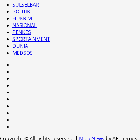
SULSELBAR
POLITIK
HUKRIM
NASIONAL
PENKES
SPORTAINMENT
DUNIA
MEDSOS
HEADLINE
PARE
TIME
SULSELBAR
POLITIK
HUKRIM
NASIONAL
PENKES
SPORTAINMENT
DUNIA
MEDSOS
Copyright © All rights reserved.
|
MoreNews
by AF themes.