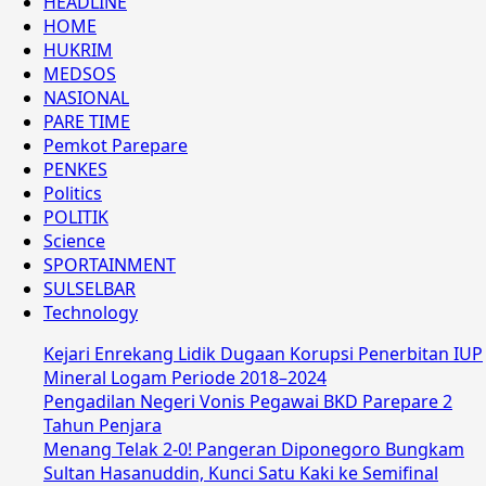
HEADLINE
HOME
HUKRIM
MEDSOS
NASIONAL
PARE TIME
Pemkot Parepare
PENKES
Politics
POLITIK
Science
SPORTAINMENT
SULSELBAR
Technology
Kejari Enrekang Lidik Dugaan Korupsi Penerbitan IUP
Mineral Logam Periode 2018–2024
Pengadilan Negeri Vonis Pegawai BKD Parepare 2
Tahun Penjara
Menang Telak 2-0! Pangeran Diponegoro Bungkam
Sultan Hasanuddin, Kunci Satu Kaki ke Semifinal