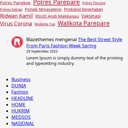
Polres Parepare
Polres Pangkep
Polres Pinrang
Protokol Kesehatan
Polsek Minasatene
Polres Sidrap
Ridwan Kamil
Vaksinasi
RSUD Andi Makkasau
Walikota Parepare
Virus Corona
Walikota Cup
Blazethemes
mengenai
The Best Street Style
From Paris Fashion Week Spring
29 September 2022
Lorem Ipsum is simply dummy text of the printing
and typesetting industry.
Business
DUNIA
Fashion
HEADLINE
HOME
HUKRIM
MEDSOS
NASIONAL