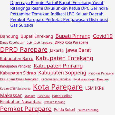
Dipercaya Pimpin Partai! Bupati Enrekang Yusuf
Ritangnga Resmi Dikukuhkan Ketua DPC Gerindra
Pertamina Temukan Indikasi LPG Keluar Daerah,
Pemkot Parepare Perketat Pengawasan Distribusi
Gas Subsidi
Covid19
Bupati Pinrang
Bandung
Bupati Enrekang
DPRD Kota Parepare
Dinas Kesehatan
DLH
DLH Parepare
DPRD Parepare
Jawa Barat
Jakarta
Kabupaten Enrekang
Kabupaten Barru
Kabupaten Pinrang
Kabupaten Pangkep
Kabupaten Soppeng
Kabupaten Sidrap
Kapolres Parepare
Kecamatan Bacukiki
Kasus Dana Dinas Kesehatan
Kejaksaan Negeri Parepare
Kota Parepare
LSM IKRa
Kodim 0735/ Surakarta
Makassar
Partai Golkar
Masker
Parepare
Pelabuhan Nusantara
Pemkab Pinrang
Pemkot Parepare
Polda Sulsel
Polres Enrekang