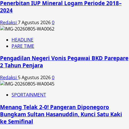
Penerbitan IUP Mineral Logam Periode 2018–
2024
Redaksi
7 Agustus 2026
0
HEADLINE
PARE TIME
Pengadilan Negeri Vonis Pegawai BKD Parepare
2 Tahun Penjara
Redaksi
5 Agustus 2026
0
SPORTAINMENT
Menang Telak 2-0! Pangeran Diponegoro
Bungkam Sultan Hasanuddin, Kunci Satu Kaki
ke Semifinal