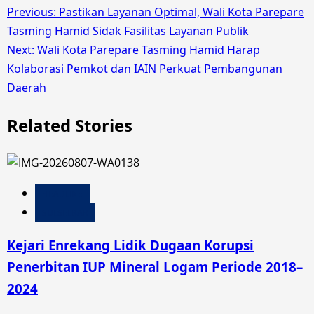
Post
Previous:
Pastikan Layanan Optimal, Wali Kota Parepare
Tasming Hamid Sidak Fasilitas Layanan Publik
navigation
Next:
Wali Kota Parepare Tasming Hamid Harap
Kolaborasi Pemkot dan IAIN Perkuat Pembangunan
Daerah
Related Stories
HEADLINE
SULSELBAR
Kejari Enrekang Lidik Dugaan Korupsi
Penerbitan IUP Mineral Logam Periode 2018–
2024