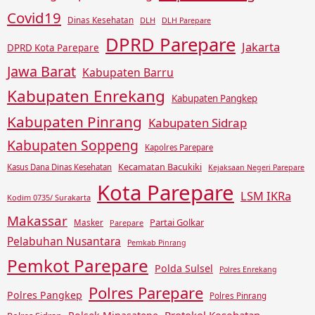
Covid19
Dinas Kesehatan
DLH
DLH Parepare
DPRD Parepare
Jakarta
DPRD Kota Parepare
Jawa Barat
Kabupaten Barru
Kabupaten Enrekang
Kabupaten Pangkep
Kabupaten Pinrang
Kabupaten Sidrap
Kabupaten Soppeng
Kapolres Parepare
Kecamatan Bacukiki
Kasus Dana Dinas Kesehatan
Kejaksaan Negeri Parepare
Kota Parepare
LSM IKRa
Kodim 0735/ Surakarta
Makassar
Partai Golkar
Masker
Parepare
Pelabuhan Nusantara
Pemkab Pinrang
Pemkot Parepare
Polda Sulsel
Polres Enrekang
Polres Parepare
Polres Pangkep
Polres Pinrang
Protokol Kesehatan